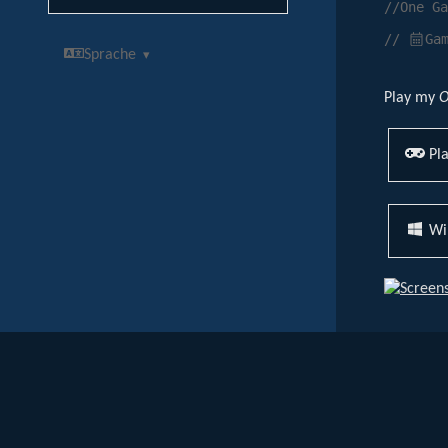
//One Ga
//
Ga
Sprache
Play my
O
Pla
Wi