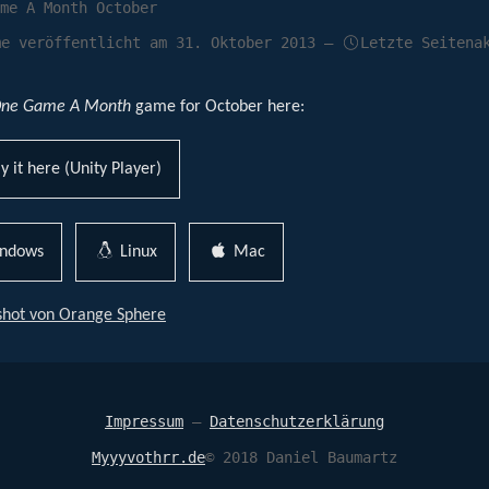
me A Month October
me veröffentlicht am
31. Oktober 2013
—
Letzte Seitena
ne Game A Month
game for October here:
y it here (Unity Player)
ndows
Linux
Mac
Impressum
—
Datenschutzerklärung
Myyyvothrr.de
© 2018 Daniel Baumartz