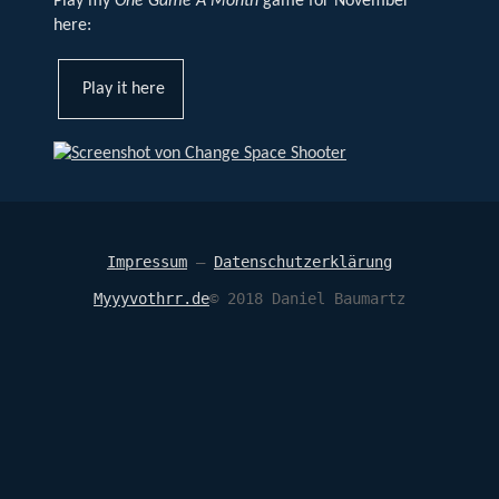
Play my
One Game A Month
game for November
here:
Play it here
Impressum
—
Datenschutzerklärung
Myyyvothrr.de
© 2018 Daniel Baumartz